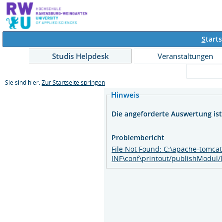
S
tarts
Studis Helpdesk
Veranstaltungen
Sie sind hier:
Zur Startseite springen
Hinweis
Die angeforderte Auswertung ist 
Problembericht
File Not Found: C:\apache-tomca
INF\conf\printout/publishModul/l